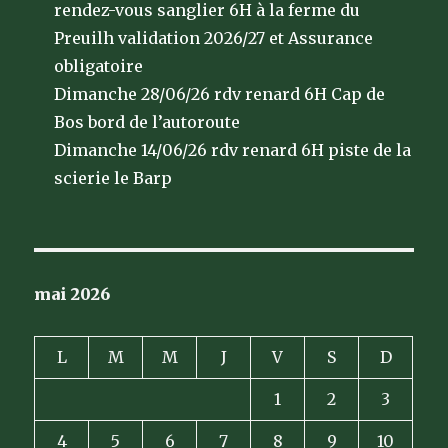
rendez-vous sanglier 6H à la ferme du
Preuilh validation 2026/27 et Assurance
obligatoire
Dimanche 28/06/26 rdv renard 6H Cap de
Bos bord de l’autoroute
Dimanche 14/06/26 rdv renard 6H piste de la
scierie le Barp
mai 2026
L
M
M
J
V
S
D
1
2
3
4
5
6
7
8
9
10