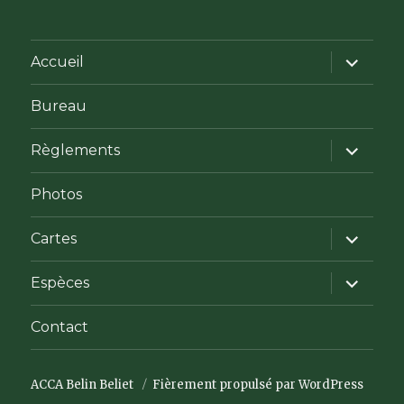
ouvrir
Accueil
le
sous-
menu
Bureau
ouvrir
Règlements
le
sous-
menu
Photos
ouvrir
Cartes
le
sous-
menu
ouvrir
Espèces
le
sous-
menu
Contact
ACCA Belin Beliet
Fièrement propulsé par WordPress