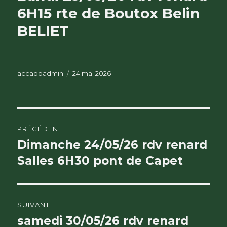
6H15 rte de Boutox Belin
BELIET
Auteur
Publié
accabbadmin
24 mai 2026
le
Navigation
PRÉCÉDENT
de
Dimanche 24/05/26 rdv renard
Publication
précédente :
Salles 6H30 pont de Capet
l’article
SUIVANT
samedi 30/05/26 rdv renard
Publication