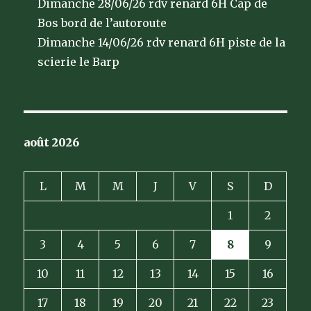
Dimanche 28/06/26 rdv renard 6H Cap de
Bos bord de l’autoroute
Dimanche 14/06/26 rdv renard 6H piste de la
scierie le Barp
août 2026
L
M
M
J
V
S
D
1
2
3
4
5
6
7
8
9
10
11
12
13
14
15
16
17
18
19
20
21
22
23