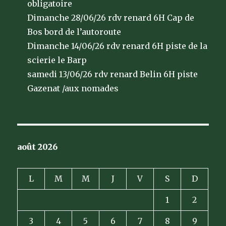
obligatoire
Dimanche 28/06/26 rdv renard 6H Cap de
Bos bord de l’autoroute
Dimanche 14/06/26 rdv renard 6H piste de la
scierie le Barp
samedi 13/06/26 rdv renard Belin 6H piste
Gazenat /aux nomades
août 2026
L
M
M
J
V
S
D
1
2
3
4
5
6
7
8
9