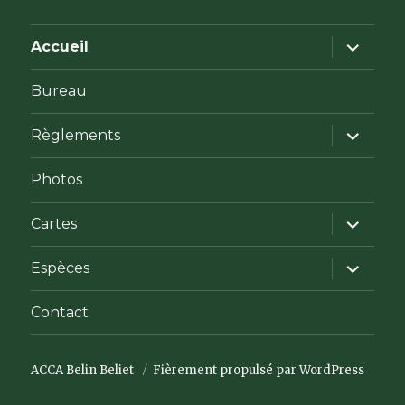
ouvrir
Accueil
le
sous-
menu
Bureau
ouvrir
Règlements
le
sous-
menu
Photos
ouvrir
Cartes
le
sous-
menu
ouvrir
Espèces
le
sous-
menu
Contact
ACCA Belin Beliet
Fièrement propulsé par WordPress