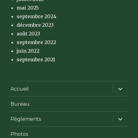
mai 2025
septembre 2024
décembre 2023
août 2023
septembre 2022
juin 2022
septembre 2021
ouvrir
Accueil
le
sous-
menu
Bureau
ouvrir
Règlements
le
sous-
menu
Photos