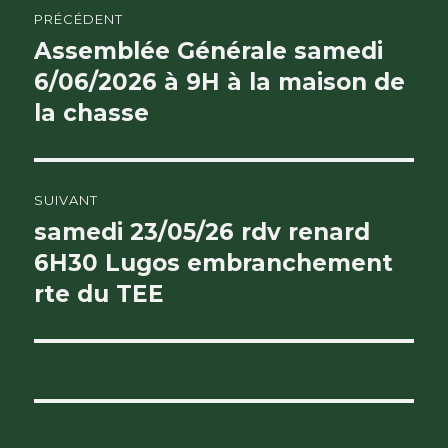
Navigation
PRÉCÉDENT
de
Assemblée Générale samedi
Publication
précédente :
6/06/2026 à 9H à la maison de
l’article
la chasse
SUIVANT
samedi 23/05/26 rdv renard
Publication
suivante :
6H30 Lugos embranchement
rte du TEE