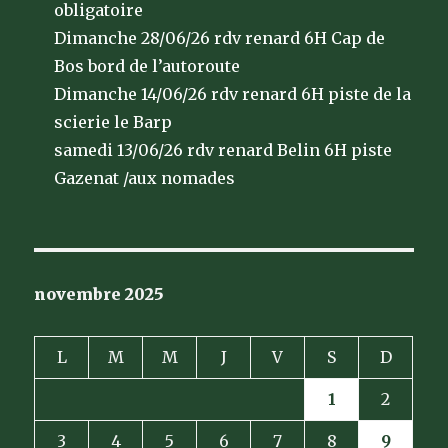
obligatoire
Dimanche 28/06/26 rdv renard 6H Cap de
Bos bord de l’autoroute
Dimanche 14/06/26 rdv renard 6H piste de la
scierie le Barp
samedi 13/06/26 rdv renard Belin 6H piste
Gazenat /aux nomades
novembre 2025
L
M
M
J
V
S
D
1
2
3
4
5
6
7
8
9