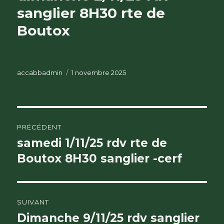
sanglier 8H30 rte de
Boutox
Auteur
Publié
accabbadmin
1 novembre 2025
le
Navigation
PRÉCÉDENT
de
samedi 1/11/25 rdv rte de
Publication
précédente :
Boutox 8H30 sanglier -cerf
l’article
SUIVANT
Dimanche 9/11/25 rdv sanglier
Publication